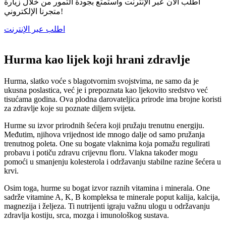
اطلب الآن عبر الإنترنت واستمتع بجودة التمور من خلال زيارة
متجرنا الإلكتروني!
اطلب عبر الإنترنت
Hurma kao lijek koji hrani zdravlje
Hurma, slatko voće s blagotvornim svojstvima, ne samo da je
ukusna poslastica, već je i prepoznata kao ljekovito sredstvo već
tisućama godina. Ova plodna darovateljica prirode ima brojne koristi
za zdravlje koje su poznate diljem svijeta.
Hurme su izvor prirodnih šećera koji pružaju trenutnu energiju.
Međutim, njihova vrijednost ide mnogo dalje od samo pružanja
trenutnog poleta. One su bogate vlaknima koja pomažu regulirati
probavu i potiču zdravu crijevnu floru. Vlakna također mogu
pomoći u smanjenju kolesterola i održavanju stabilne razine šećera u
krvi.
Osim toga, hurme su bogat izvor raznih vitamina i minerala. One
sadrže vitamine A, K, B kompleksa te minerale poput kalija, kalcija,
magnezija i željeza. Ti nutrijenti igraju važnu ulogu u održavanju
zdravlja kostiju, srca, mozga i imunološkog sustava.