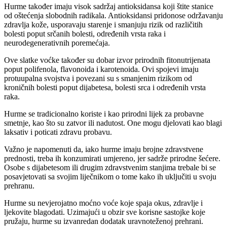
Hurme također imaju visok sadržaj antioksidansa koji štite stanice
od oštećenja slobodnih radikala. Antioksidansi pridonose održavanju
zdravlja kože, usporavaju starenje i smanjuju rizik od različitih
bolesti poput srčanih bolesti, određenih vrsta raka i
neurodegenerativnih poremećaja.
Ove slatke voćke također su dobar izvor prirodnih fitonutrijenata
poput polifenola, flavonoida i karotenoida. Ovi spojevi imaju
protuupalna svojstva i povezani su s smanjenim rizikom od
kroničnih bolesti poput dijabetesa, bolesti srca i određenih vrsta
raka.
Hurme se tradicionalno koriste i kao prirodni lijek za probavne
smetnje, kao što su zatvor ili nadutost. One mogu djelovati kao blagi
laksativ i poticati zdravu probavu.
Važno je napomenuti da, iako hurme imaju brojne zdravstvene
prednosti, treba ih konzumirati umjereno, jer sadrže prirodne šećere.
Osobe s dijabetesom ili drugim zdravstvenim stanjima trebale bi se
posavjetovati sa svojim liječnikom o tome kako ih uključiti u svoju
prehranu.
Hurme su nevjerojatno moćno voće koje spaja okus, zdravlje i
ljekovite blagodati. Uzimajući u obzir sve korisne sastojke koje
pružaju, hurme su izvanredan dodatak uravnoteženoj prehrani.